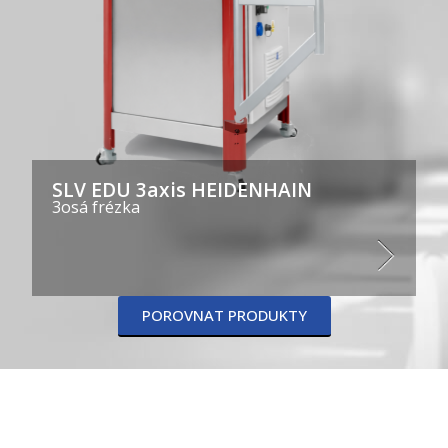
SLV EDU 3axis HEIDENHAIN
3osá frézka
POROVNAT PRODUKTY