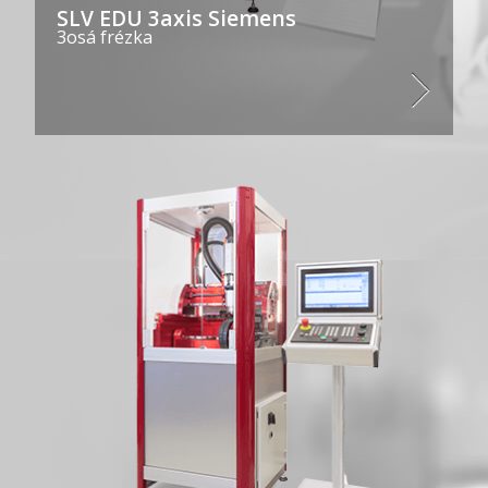
SLV EDU 3axis Siemens
3osá frézka