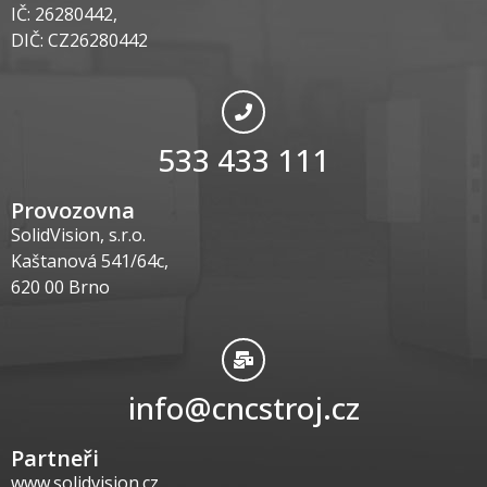
IČ: 26280442,
DIČ: CZ26280442
533 433 111
Provozovna
SolidVision, s.r.o.
Kaštanová 541/64c,
620 00 Brno
info@cncstroj.cz
Partneři
www.solidvision.cz