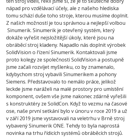
ten stroj viděli, řekli jsme si, že je to skutečně dobrý
nápad pro vzdělávací účely, ale z našeho hlediska
tomu schází duše toho stroje, kterou musíme doplnit.
Z našich možností je tou správnou a nejlepší volbou
Sinumerik. Sinumerik je otevřený systém, který
dokáže vyřešit nejsložitější úkoly, které jsou na
obráběcí stroj kladeny. Napadlo nás doplnit výrobek
SolidVision o řízení Sinumerik. Kontaktovali jsme
proto kolegy ze společnosti SolidVision a postupně
jsme začali rozvíjet myšlenku, co by znamenalo,
kdybychom stroj vybavili Sinumerikem a pohony
Siemens. Představovalo to nemálo práce, jelikož
leckde jsme naráželi na malé prostory pro umístění
komponent, ovšem vše jsme nakonec zdárně vyřešili
s konstruktéry ze SolidCon. Když to vezmu na časové
ose, naše první setkání bylo v únoru v roce 2019 a už
v září 2019 jsme vystavovali na veletrhu v Brně stroj
vybavený Sinumerik ONE. Tehdy to byla naprostá
novinka na trhu řídicích systémů obráběcích strojů.