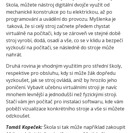
škola, můžete nástroj digitální dvojče využít od
mechanické konstrukce po tu elektrickou, až po
programování a uvádění do provozu. Myšlenka je
taková, že si celý stroj začnete předem chystat
virtuálně na počítači, kdy se zároveň ve stejné době
stroj vyrobí, dodá, osadí a vše, co se v klidu a bezpečí
vyzkouší na počítači, se následně do stroje může
nahrát.
Druhá rovina je vhodným využitím pro střední školy,
respektive pro obsluhu, kdy si může žák dopředu
vyzkoušet, jak se stroj ovládá, aniž by hrozilo jeho
poničení. Vybavit učebnu virtuálními stroji je navíc
mnohem levnější a jednodušší než fyzickými stroji.
Stačí vám jen počítač pro instalaci softwaru, kde vám
poběží vizualizace konkrétního stroje a vše si můžete
odzkoušet.
Tomáš Kopeček:
Škola si tak může například zakoupit