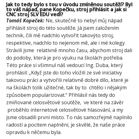
Jak to tedy bylo s tou v úvodu zmíněnou soutěží? Byl
to váš nápad, pane Kopečku, stroj přihlásit a jak si
CNC stroj SLV EDU vedl?
Tomáš Kopeček:
Ne, skutečně to nebyl můj nápad
přihlásit stroj do této soutěže. Já jsem založením
technik, čili mě nadchlo vytvořit takovýto stroj,
respektive, nadchlo to nejenom mě, ale i mé kolegy.
Strávili jsme relativně mnoho času, abychom stroj dali
do podoby, která je pro výuku na školách potřeba.
Této práce si všimnul náš vedoucí Ing. Duba, který
prohlásil: „Když jste do toho vložili ze své iniciativy
takovou práci a vytvořili relativně dobré dílo, které je
na školách tolik užitečné, tak by to chtělo i nějakým
způsobem popularizovat.“ Přihlásil nás tedy do
zmiňované celosvětové soutěže, ve které na závěr
proběhlo internetové celosvětové hlasování, a my
jsme obsadili první místo. To nás samozřejmě naplnilo
radostí a pocitem naplnění, je skvělé, že naše práce
opravdu k něčemu byla.