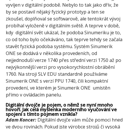
vyvíjen v digitální podobě. Nebylo to tak jako dřív, že
by se postavil nějaký fyzický prototyp a ten se
zkoušel, doplňoval se softwarově, ale tentokrát vývoj
probíhal vyloženě v digitálním světě. A teprve v době,
kdy digitální svět ukázal, že podoba Sinumeriku je to,
co od toho bylo očekáváno, tak teprve tehdy se začala
stavět fyzická podoba systému. Systém Sinumerik
ONE se dodává v několika provedeních, od
nejjednoduší verze 1740 přes střední verzi 1750 až po
nejvýkonnější verzi pro vysokorychlostní obrábění
1760. Na stroji SLV EDU standardně používáme
Sinumerik ONE s verzí PPU 1740, čili kompaktní
provedení, ve kterém je Sinumerik ONE umístěn
přímo v ovládacím panelu.
Digitální dvojče je pojem, o němž se nyní mnoho
hovoří. Jak celá myšlenka moderního vyučování ve
spojení s tímto pojmem vznikla?
Adam Koncer:
Digitální dvojče vám může pomoci hned
ve dvou rovinách. Pokud jste výrobce strojů či vysoká