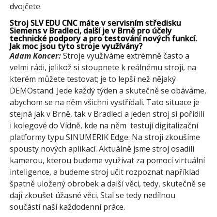
dvojčete.
Stroj SLV EDU CNC máte v servisním středisku
Siemens v Bradleci, další je v Brně pro účely
technické podpory a pro testování nových funkcí.
Jak moc jsou tyto stroje využívány?
Adam Koncer:
Stroje využíváme extrémně často a
velmi rádi, jelikož si stoupnete k reálnému stroji, na
kterém můžete testovat; je to lepší než nějaký
DEMOstand. Jede každý týden a skutečně se obáváme,
abychom se na něm všichni vystřídali. Tato situace je
stejná jak v Brně, tak v Bradleci a jeden stroj si pořídili
i kolegové do Vídně, kde na něm testují digitalizační
platformy typu SINUMERIK Edge. Na stroji zkoušíme
spousty nových aplikací. Aktuálně jsme stroj osadili
kamerou, kterou budeme využívat za pomocí virtuální
inteligence, a budeme stroj učit rozpoznat například
špatně uložený obrobek a další věci, tedy, skutečně se
dají zkoušet úžasné věci. Stal se tedy nedílnou
součástí naší každodenní práce.