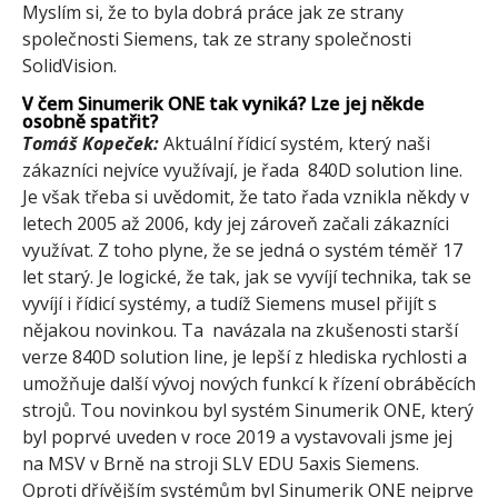
Myslím si, že to byla dobrá práce jak ze strany
společnosti Siemens, tak ze strany společnosti
SolidVision.
V čem Sinumerik ONE tak vyniká? Lze jej někde
osobně spatřit?
Tomáš Kopeček:
Aktuální řídicí systém, který naši
zákazníci nejvíce využívají, je řada 840D solution line.
Je však třeba si uvědomit, že tato řada vznikla někdy v
letech 2005 až 2006, kdy jej zároveň začali zákazníci
využívat. Z toho plyne, že se jedná o systém téměř 17
let starý. Je logické, že tak, jak se vyvíjí technika, tak se
vyvíjí i řídicí systémy, a tudíž Siemens musel přijít s
nějakou novinkou. Ta navázala na zkušenosti starší
verze 840D solution line, je lepší z hlediska rychlosti a
umožňuje další vývoj nových funkcí k řízení obráběcích
strojů. Tou novinkou byl systém Sinumerik ONE, který
byl poprvé uveden v roce 2019 a vystavovali jsme jej
na MSV v Brně na stroji SLV EDU 5axis Siemens.
Oproti dřívějším systémům byl Sinumerik ONE nejprve