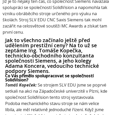
Již je to nějaký ten čas, co společnost Siemens navázala
spolupráci se společností SolidVision a napomohla tak
vzniku obráběcího stroje určeného pro výuku na
školách. Stroj SLV EDU CNC 5axis Siemens tak mohl
zazářit na celosvětové soutěži MC Awards a získat tam
první cenu.
Jak to všechno začínalo ještě před
udělením prestižní ceny? Na to už se
zeptáme Ing. Tomáše Kopečka,
technicko-obchodního konzultanta
společnosti Siemens, a jeho kolegy
Adama Koncera, vedoucího technické
podpory Siemens.
Co Vás přimělo spolupracovat se společností
SolidVision?
Tomáš Kopeček:
Se strojem SLV EDU jsme se poprvé
setkali na akci na Západočeské univerzitě v Plzni, kde
společnost SolidVision tento stroj vystavovala.
Podoba mechanického stavu stroje se nám velice
líbila, ale měl relativně jednoduché řízení. Když jsme